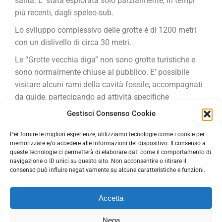
salita. E’ stata esplorata solo parzialmente, in tempi
più recenti, dagli speleo-sub.
Lo sviluppo complessivo delle grotte è di 1200 metri
con un dislivello di circa 30 metri.
Le “Grotte vecchia diga” non sono grotte turistiche e
sono normalmente chiuse al pubblico. E’ possibile
visitare alcuni rami della cavità fossile, accompagnati
da guide, partecipando ad attività specifiche
organizzate dal Parco Naturale Dolomiti Friulane (o su
Gestisci Consenso Cookie
prenotazione).
Per fornire le migliori esperienze, utilizziamo tecnologie come i cookie per
La visita alle “Grotte vecchia diga” è un’esperienza
memorizzare e/o accedere alle informazioni del dispositivo. Il consenso a
affascinante. Si tratta di un vero e proprio “approccio
queste tecnologie ci permetterà di elaborare dati come il comportamento di
navigazione o ID unici su questo sito. Non acconsentire o ritirare il
alla speleologia” in cui, con caschetto e lampada
consenso può influire negativamente su alcune caratteristiche e funzioni.
frontale, muovendosi in un ambiente naturale su
percorsi non prestabiliti, ci si immerge in un mondo
Accetta
sotterraneo ricco di stalattiti, stalagmiti e concrezioni
Nega