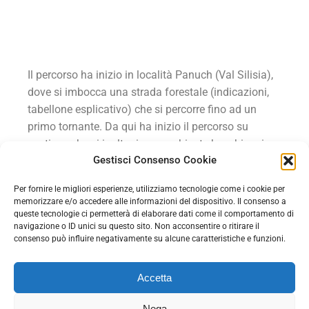
Il percorso ha inizio in località Panuch (Val Silisia),
dove si imbocca una strada forestale (indicazioni,
tabellone esplicativo) che si percorre fino ad un
primo tornante. Da qui ha inizio il percorso su
sentiero, che si inoltra in un ambiente boschivo ricco
Gestisci Consenso Cookie
di pietre bianche, imbattendosi in vecchi muri a
secco che servivano a creare delle piazzole
Per fornire le migliori esperienze, utilizziamo tecnologie come i cookie per
pianeggianti dove un tempo veniva prodotto il
memorizzare e/o accedere alle informazioni del dispositivo. Il consenso a
carbone vegetale (aie carbonili). Poco prima di
queste tecnologie ci permetterà di elaborare dati come il comportamento di
navigazione o ID unici su questo sito. Non acconsentire o ritirare il
uscire nuovamente sulla strada forestale, il sentiero
consenso può influire negativamente su alcune caratteristiche e funzioni.
attraversa una breve radura dove sono visibili i
ruderi della Casera Ciuccui, quindi l’itinerario
Accetta
incrocia e segue più volte la strada che, dopo un
tratto in discesa, perviene ai ruderi della vecchia
Nega